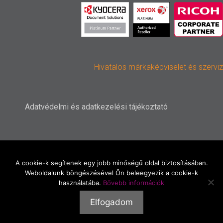
Hivatalos márkaképviselet és szerviz
Adatvédelmi és adatkezelési tájékoztató
A cookie-k segítenek egy jobb minőségű oldal biztosításában.
Weboldalunk böngészésével Ön beleegyezik a cookie-k
használatába.
Bővebb információk
created by
Elfogadom